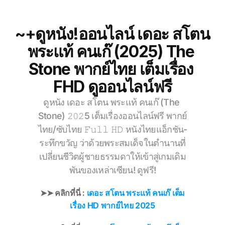
~+ดูหนัง!ออนไลน์ เดอะ สโตน 
พระแท้ คนเก๊ (2025) The 
Stone พากย์ไทย เต็มเรื่อง 
FHD ดูออนไลน์ฟรี
ดูหนัง เดอะ สโตน พระแท้ คนเก๊ (The 
Stone) 𝟸𝟶𝟸5 เต็มเรื่องออนไลน์ฟรี พากย์
ไทย/ซับไทย 𝙵𝚞𝚕𝚕 𝙷𝙳 หนังไทยแอ็กชัน-
ระทึกขวัญ ว่าด้วยพระสมเด็จในตำนานที่
เปลี่ยนชีวิตผู้ชายธรรมดาให้เข้าสู่เกมเดิม
พันของเหล่าเซียน! ดูฟรี!
➤➤ คลิกที่นี่ : 
เดอะ สโตน พระแท้ คนเก๊ เต็ม
เรื่อง HD พากย์ไทย 2025