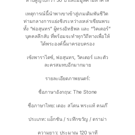
สาบสูญไปกว่า 30 ปี และมีมูลค่ามหาศาล
เหตุการณ์นี้นำพาเขาเข้าสู่เกมเดิมพันชีวิต 
ท่ามกลางการแย่งชิงระหว่างเหล่าเซียนพระ 
ทั้ง “พ่อสุนทร” ผู้ทรงอิทธิพล และ “วิคเตอร์” 
บุคคลลึกลับ ที่พร้อมจะทำทุกวิถีทางเพื่อให้
ได้พระองค์นี้มาครอบครอง
เซ้งพาราไดซ์, พ่อสุนทร, วิคเตอร์ และตัว
ละครสมทบอีกมากมาย
รายละเอียดภาพยนตร์:
ชื่อภาษาอังกฤษ: The Stone
ชื่อภาษาไทย: เดอะ สโตน พระแท้ คนเก๊
ประเภท: แอ็กชัน / ระทึกขวัญ / ดราม่า
ความยาว: ประมาณ 120 นาที